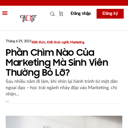
Đăng nhập
Đăng ký
Tháng 6 29, 2021
Kiến thức
,
Kiến thức nghề
,
Marketing
Phần Chìm Nào Của
Marketing Mà Sinh Viên
Thường Bỏ Lỡ?
Sau nhiều năm đi làm, khi nhìn lại hành trình từ một dân
ngoại đạo – học trái ngành nhảy độp vào Marketing, chị
nhận…
...