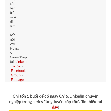
các
bạn
trẻ
mới
đi
làm
Kết
nối
với
Hưng
&
CareerPrep
tại:
Linkedin
–
Tiktok
–
Facebook
–
Group
–
Fanpage
Chỉ tốn 1 buổi để có ngay
CV & Linkedin chuyên
nghiệp
trong series “ứng tuyển cấp tốc”. Tìm hiểu tại
đây
!