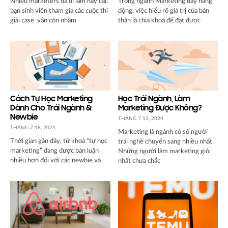
Nhiều marketers đã đi làm hay các
Trong ngành Marketing đầy năng
bạn sinh viên tham gia các cuộc thi
động, việc hiểu rõ giá trị của bản
giải case vẫn còn nhầm
thân là chìa khoá để đạt được
Cách Tự Học Marketing
Học Trái Ngành, Làm
Dành Cho Trái Ngành &
Marketing Được Không?
Newbie
THÁNG 7 13, 2024
THÁNG 7 18, 2024
Marketing là ngành có số người
Thời gian gần đây, từ khoá “tự học
trái nghề chuyển sang nhiều nhất.
marketing” đang được bàn luận
Những người làm marketing giỏi
nhiều hơn đối với các newbie và
nhất chưa chắc