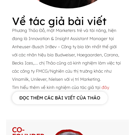
Về tác giả bài viết
Phương Thảo Đỗ, một Marketers trẻ và tài năng, hiện
đang là Innovation & Insight Assistant Manager tại
Anheuser-Busch InBev – Công ty bia lớn nhất thế giới
với các nhãn hiệu bia Budweiser, Hoegaarden, Corona,
Becks Ices,…. chị Thảo cũng có kinh nghiệm làm việc tại
các công ty FMCG/Nghiên cứu thị trường khác như
Vinamilk, Unilever, Nielsen với vị trí Marketing.
Tìm hiểu thêm về kinh nghiệm của tác giả tại
đây
ĐỌC THÊM CÁC BÀI VIẾT CỦA THẢO
CO-