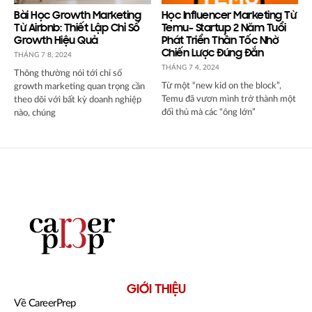
Bài Học Growth Marketing
Học Influencer Marketing Từ
Từ Airbnb: Thiết Lập Chỉ Số
Temu- Startup 2 Năm Tuổi
Growth Hiệu Quả
Phát Triển Thần Tốc Nhờ
Chiến Lược Đúng Đắn
THÁNG 7 8, 2024
THÁNG 7 4, 2024
Thông thường nói tới chỉ số
Từ một “new kid on the block”,
growth marketing quan trọng cần
Temu đã vươn mình trở thành một
theo dõi với bất kỳ doanh nghiệp
đối thủ mà các “ông lớn”
nào, chúng
GIỚI THIỆU
Về CareerPrep