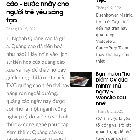
việc
cáo – Bước nhảy cho
Tháng 9 9, 2021
người trẻ yêu sáng
Eisenhower Matrix,
tạo
tình cờ được biết
đến ma trận này
Tháng 10 15, 2021
qua trang
1. Ngành Quảng cáo là gì?
Vietcetera.
a. Quảng cáo đã tiến hoá
CareerPrep Team
như nào? Hãy nhìn vào lịch
thấy khá hay, cần
thiết
sử tiến hóa của quảng cáo
xưa và nay để thấy nó bây
Bạn muốn “hô
giờ không chỉ là một chiếc
biến” CV của
TVC quảng cáo trên tivi hay
mình? Thử
ngay 5
băng rôn ngoài đường,
website sau
quảng cáo ngày nay được
nhé!
coi như là một ngành công
Tháng 8 5, 2021
nghiệp tỷ đô với vô số hình
CV tìm việc là yếu
thức & công nghệ phức tạp
tố đóng vai trò rất
Xem thêm: Quảng cáo và
quan trọng để nhà
tuyển dụng đánh