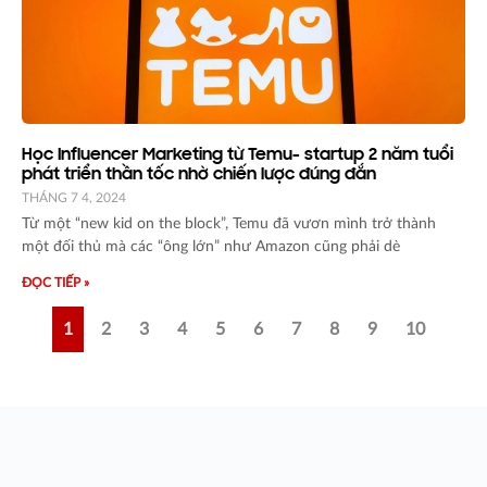
Học Influencer Marketing từ Temu- startup 2 năm tuổi
phát triển thần tốc nhờ chiến lược đúng đắn
THÁNG 7 4, 2024
Từ một “new kid on the block”, Temu đã vươn mình trở thành
một đối thủ mà các “ông lớn” như Amazon cũng phải dè
ĐỌC TIẾP »
1
2
3
4
5
6
7
8
9
10