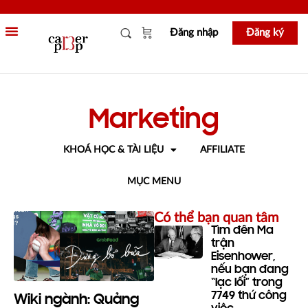
Đăng nhập
Đăng ký
Marketing
KHOÁ HỌC & TÀI LIỆU
AFFILIATE
MỤC MENU
Có thể bạn quan tâm
Tìm đến Ma
trận
Eisenhower,
nếu bạn đang
“lạc lối” trong
7749 thứ công
Wiki ngành: Quảng