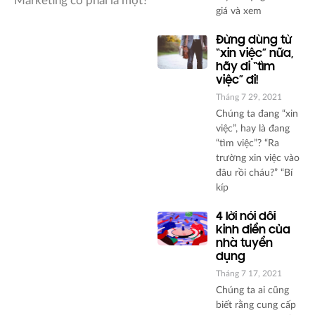
Marketing có phải là một?
giá và xem
Đừng dùng từ
“xin việc” nữa,
hãy đi “tìm
việc” đi!
Tháng 7 29, 2021
Chúng ta đang “xin
việc”, hay là đang
“tìm việc”? “Ra
trường xin việc vào
đâu rồi cháu?” “Bí
kíp
4 lời nói dối
kinh điển của
nhà tuyển
dụng
Tháng 7 17, 2021
Chúng ta ai cũng
biết rằng cung cấp