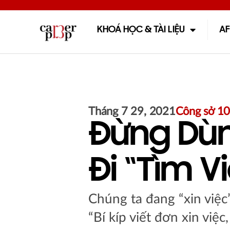
KHOÁ HỌC & TÀI LIỆU
AF
Tháng 7 29, 2021
Công sở 1
Đừng Dùn
Đi “tìm Vi
Chúng ta đang “xin việc”
“Bí kíp viết đơn xin việ