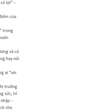
có lợi” –
 điểm của
n” trong
 muốn
ương và có
ng hay nói
.
ng ai “xin
thị trường
g sức, trí
u nhập –
ích cho