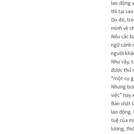
lao động 
thì tại sao
Do đó, tro
mình về ch
Nếu các bạ
ngữ cảnh m
người khác
Như vậy, 
được thứ 
“một cụ gi
Nhưng bư
việc” hay 
Bản chất l
lao động. 
tuệ của mì
lương, th