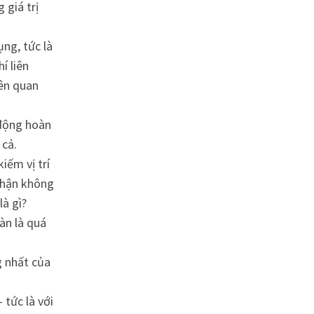
 giá trị
ng, tức là
í liên
iên quan
 động hoàn
 cả.
iếm vị trí
 nhận không
là gì?
àn là quá
g nhất của
 tức là với