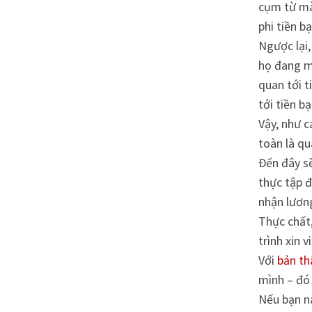
cụm từ mà 
phi tiền b
Ngược lại,
họ đang mu
quan tới t
tới tiền b
Vậy, như c
toàn là qu
Đến đây sẽ
thực tập đ
nhận lương
Thực chất,
trình xin v
Với
bản th
mình – đó 
Nếu bạn nà