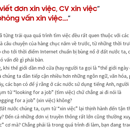
 viết đơn xin việc, CV xin việc
”
hỏng vấn xin việc….
”
 từng trải qua quá trình tìm việc đều rất quen thuộc với các
là câu chuyện của hàng chục năm về trước, từ những thời trư
 cho tới thời điểm Internet chuẩn bị bùng nổ ở đất nước ta,
ó vấn đề gì phải bàn.
 khi thế giới dần mở cửa (hay người ta gọi là “thế giới ngày
 chúng ta dần tiếp cận nhiều hơn những ngôn ngữ, văn hóa, g
, các bạn có để ý rằng ở các nước sử dụng tiếng Anh, người
m từ “looking for a job” (tìm việc) chứ chẳng ai đi nói là
gging for a job” (xin việc) không?
đất nước chúng ta, cụm từ “xin việc” lại thịnh hành đến tận 
ậy? Đến cả những đơn vị truyền thông rất lớn cũng thường x
ệc” cơ mà? Chẳng phải là trong quá trình đi làm, bạn đang tra