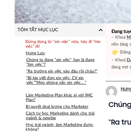
TÓM TẮT MỤC LỤC
Đang tuy
– Khoá
M
Đừng dùng từ “xin việc” nữa, hãy đi “tìm
nền tảng 
việc” đi!
Đăng
Hưng Lưu
Chúng ta đang “xin việc”, hay là đang
– Khoá
D
“tìm việc”?
đang mở đ
“Ra trường xin việc vào đâu rồi cháu?”
“Bí kíp viết đơn xin việc, CV xin
việc”“Mẹo phỏng vấn xin việc….”
Hưn
Làm Marketing Plan khác gì với IMC
Plan?
Chúng 
Bí quyết deal lương cho Marketer
Cách tự học Marketing dành cho trái
ngành & newbie
“Ra tr
Học trái ngành, làm Marketing được
không?