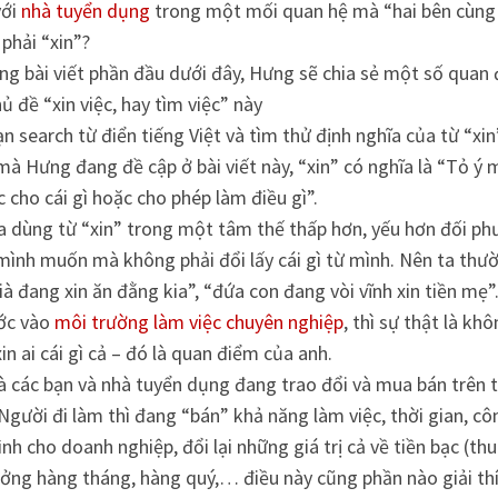
với
nhà tuyển dụng
trong một mối quan hệ mà “hai bên cùng 
 phải “xin”?
ng bài viết phần đầu dưới đây, Hưng sẽ chia sẻ một số quan
ủ đề “xin việc, hay tìm việc” này
n search từ điển tiếng Việt và tìm thử định nghĩa của từ “xi
à Hưng đang đề cập ở bài viết này, “xin” có nghĩa là “Tỏ ý
 cho cái gì hoặc cho phép làm điều gì”.
ta dùng từ “xin” trong một tâm thế thấp hơn, yếu hơn đối ph
mình muốn mà không phải đổi lấy cái gì từ mình. Nên ta thườ
à đang xin ăn đằng kia”, “đứa con đang vòi vĩnh xin tiền mẹ”
ớc vào
môi trường làm việc chuyên nghiệp
, thì sự thật là khô
xin ai cái gì cả – đó là quan điểm của anh.
à các bạn và nhà tuyển dụng đang trao đổi và mua bán trên 
Người đi làm thì đang “bán” khả năng làm việc, thời gian, côn
nh cho doanh nghiệp, đổi lại những giá trị cả về tiền bạc (th
ưởng hàng tháng, hàng quý,… điều này cũng phần nào giải th