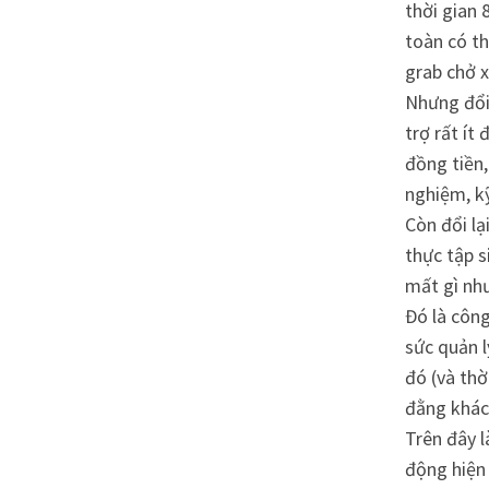
thời gian 
toàn có th
grab chở x
Nhưng đổi
trợ rất ít
đồng tiền,
nghiệm, k
Còn đổi lạ
thực tập s
mất gì như
Đó là công
sức quản l
đó (và thờ
đằng khác
Trên đây l
động hiện 