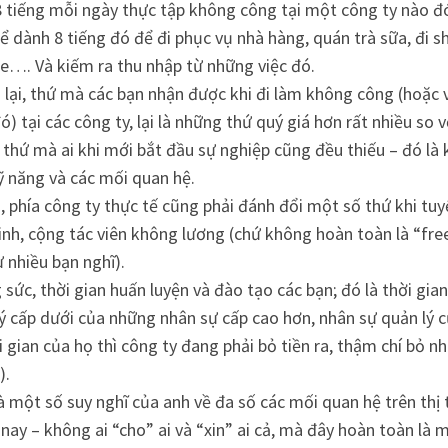
8 tiếng mỗi ngày thực tập không công tại một công ty nào đó
ể dành 8 tiếng đó để đi phục vụ nhà hàng, quán trà sữa, đi s
e…. Và kiếm ra thu nhập từ những việc đó.
 lại, thứ mà các bạn nhận được khi đi làm không công (hoặc 
 đó) tại các công ty, lại là những thứ quý giá hơn rất nhiều so 
 thứ mà ai khi mới bắt đầu sự nghiệp cũng đều thiếu – đó là 
ỹ năng và các mối quan hệ.
i, phía công ty thực tế cũng phải đánh đổi một số thứ khi tu
inh, cộng tác viên không lương (chứ không hoàn toàn là “fre
 nhiều bạn nghĩ).
 sức, thời gian huấn luyện và đào tạo các bạn; đó là thời gia
ý cấp dưới của những nhân sự cấp cao hơn, nhân sự quản lý 
i gian của họ thì công ty đang phải bỏ tiền ra, thậm chí bỏ nhi
).
à một số suy nghĩ của anh về đa số các mối quan hệ trên thị 
nay – không ai “cho” ai và “xin” ai cả, mà đây hoàn toàn là 