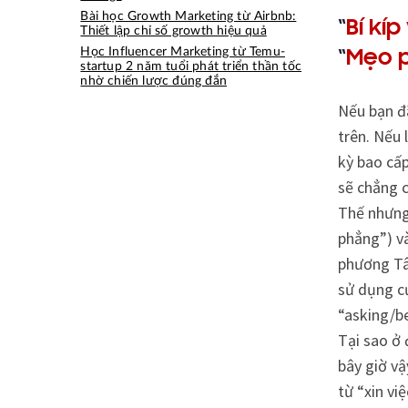
Bài học Growth Marketing từ Airbnb:
“
Bí kíp
Thiết lập chỉ số growth hiệu quả
Học Influencer Marketing từ Temu-
“
Mẹo p
startup 2 năm tuổi phát triển thần tốc
nhờ chiến lược đúng đắn
Nếu bạn đã
trên. Nếu 
kỳ bao cấp
sẽ chẳng c
Thế nhưng,
phẳng”) và
phương Tây
sử dụng cụ
“asking/be
Tại sao ở 
bây giờ v
từ “xin vi