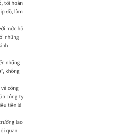
, tôi hoàn
hip đồ, làm
với mức hỗ
với những
kinh
yển những
e”, không
n và công
của công ty
ều tiền là
trường lao
mối quan