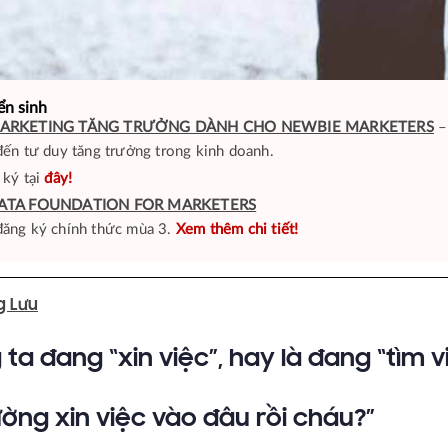
ển sinh
ARKETING TĂNG TRƯỞNG DÀNH CHO NEWBIE MARKETERS
–
đến tư duy tăng trưởng trong kinh doanh.
 ký tại
đây!
ATA FOUNDATION FOR MARKETERS
ăng ký chính thức mùa 3.
Xem thêm chi tiết!
g Lưu
ta đang “xin việc”, hay là đang “tìm v
ường xin việc vào đâu rồi cháu?”