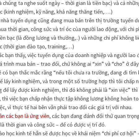
chúng ta nghe suốt ngày – thời gian là tiền bạc) và cả những
ạc (kinh nghiệm, kỹ năng, khả năng thăng tiến,….)
 nhà tuyển dụng cũng đang mua bán trên thị trường tuyển dụ
a thời gian, công sức và trí óc của người lao động, với chi ph
iền bạc (là đồng lương và thưởng,..) và những chi phí không l
ạc (thời gian đào tạo, training,…)
ác bạn thấy, việc tuyển dụng của doanh nghiệp và người lao
á trình mua bán – trao đổi, chứ không ai “xin” và “cho” ở đây
 có bạn thắc mắc rằng “nếu tôi chưa ra trường, đang đi tìm k
ể lấy kinh nghiệm, và trong một số trường hợp thì tôi chấp
 để lấy được kinh nghiệm, thì đó không phải là “xin việc” thì 
 thì việc bạn chấp nhận thực tập không lương không hoàn to
iệc, vì thực tế hai bên vẫn phải trao đổi các giá trị với nhau.
ân các bạn là ứng viên
, các bạn đang đánh đổi thứ quan trọn
là thời gian và công sức – để có được vị trí đó.
o học kinh tế hẳn sẽ được học về khái niệm “chi phí cơ hội” –