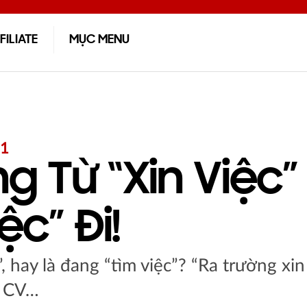
FILIATE
MỤC MENU
01
g Từ “xin Việc”
ệc” Đi!
, hay là đang “tìm việc”? “Ra trường xin
c, CV…