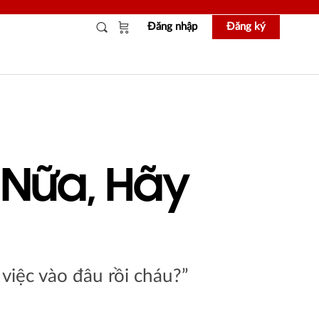
Đăng nhập
Đăng ký
 Nữa, Hãy
 việc vào đâu rồi cháu?”