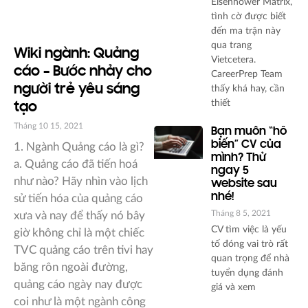
Eisenhower Matrix,
tình cờ được biết
đến ma trận này
qua trang
Wiki ngành: Quảng
Vietcetera.
cáo – Bước nhảy cho
CareerPrep Team
người trẻ yêu sáng
thấy khá hay, cần
thiết
tạo
Tháng 10 15, 2021
Bạn muốn “hô
biến” CV của
1. Ngành Quảng cáo là gì?
mình? Thử
a. Quảng cáo đã tiến hoá
ngay 5
như nào? Hãy nhìn vào lịch
website sau
nhé!
sử tiến hóa của quảng cáo
Tháng 8 5, 2021
xưa và nay để thấy nó bây
CV tìm việc là yếu
giờ không chỉ là một chiếc
tố đóng vai trò rất
TVC quảng cáo trên tivi hay
quan trọng để nhà
băng rôn ngoài đường,
tuyển dụng đánh
quảng cáo ngày nay được
giá và xem
coi như là một ngành công