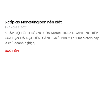
5 cấp độ Marketing bạn nên biết
THÁNG 6 2, 2024
5 CẤP ĐỘ TỐI THƯỢNG CỦA MARKETING: DOANH NGHIỆP
CỦA BẠN ĐÃ ĐẠT ĐẾN ‘CẢNH GIỚI’ NÀO? Là 1 marketers hay
là chủ doanh nghiệp,
ĐỌC TIẾP »