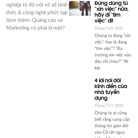
Đừng dùng từ
nghiệp tỷ đô với vô số hình
“xin việc” nữa,
thức & công nghệ phức tạp
hãy đi “tìm
Xem thêm: Quảng cáo và
việc” đi!
Marketing có phải là một?
Tháng 7 29, 2021
Chúng ta đang “xin
việc”, hay là đang
“tìm việc”? “Ra
trường xin việc vào
đâu rồi cháu?” “Bí
kíp
4 lời nói dối
kinh điển của
nhà tuyển
dụng
Tháng 7 17, 2021
Chúng ta ai cũng
biết rằng cung cấp
thông tin gian dối
vào CV rất nguy