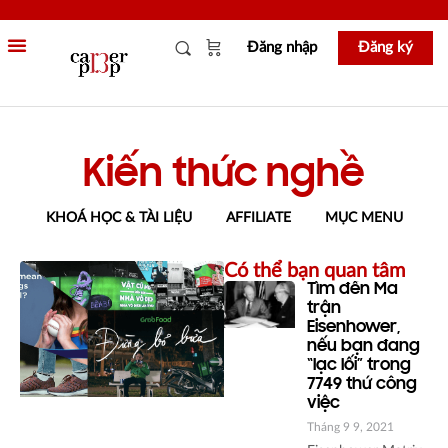
Đăng nhập
Đăng ký
KHOÁ HỌC & TÀI LIỆU
MỤC MENU
Kiến thức nghề
KHOÁ HỌC & TÀI LIỆU
AFFILIATE
MỤC MENU
Có thể bạn quan tâm
Tìm đến Ma
trận
Eisenhower,
nếu bạn đang
“lạc lối” trong
7749 thứ công
việc
Tháng 9 9, 2021