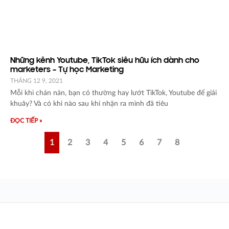
Những kênh Youtube, TikTok siêu hữu ích dành cho
marketers – Tự học Marketing
THÁNG 12 9, 2021
Mỗi khi chán nản, bạn có thường hay lướt TikTok, Youtube để giải
khuây? Và có khi nào sau khi nhận ra mình đã tiêu
ĐỌC TIẾP »
1
2
3
4
5
6
7
8