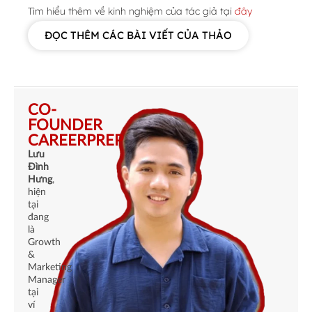
Tìm hiểu thêm về kinh nghiệm của tác giả tại
đây
ĐỌC THÊM CÁC BÀI VIẾT CỦA THẢO
CO-
FOUNDER
CAREERPREP
Lưu
Đình
Hưng
,
hiện
tại
đang
là
Growth
&
Marketing
Manager
tại
ví