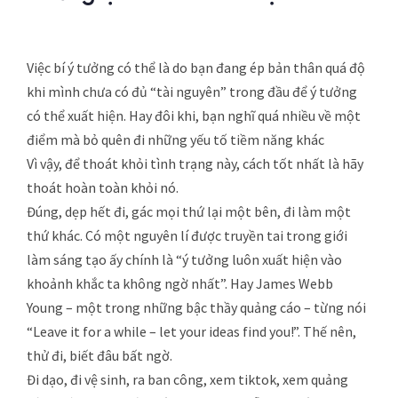
Việc bí ý tưởng có thể là do bạn đang ép bản thân quá độ
khi mình chưa có đủ “tài nguyên” trong đầu để ý tưởng
có thể xuất hiện. Hay đôi khi, bạn nghĩ quá nhiều về một
điểm mà bỏ quên đi những yếu tố tiềm năng khác
Vì vậy, để thoát khỏi tình trạng này, cách tốt nhất là hãy
thoát hoàn toàn khỏi nó.
Đúng, dẹp hết đi, gác mọi thứ lại một bên, đi làm một
thứ khác. Có một nguyên lí được truyền tai trong giới
làm sáng tạo ấy chính là “ý tưởng luôn xuất hiện vào
khoảnh khắc ta không ngờ nhất”. Hay James Webb
Young – một trong những bậc thầy quảng cáo – từng nói
“Leave it for a while – let your ideas find you!”. Thế nên,
thử đi, biết đâu bất ngờ.
Đi dạo, đi vệ sinh, ra ban công, xem tiktok, xem quảng