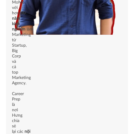
MoMo,
với
hơn
10
năm
kinh
nghiệm
làm
Marketing
từ
Startup,
Big
Corp
và
cả
top
Marketing
Agency.
Career
Prep
là
nơi
Hưng
chia
sẻ
lại các
nội