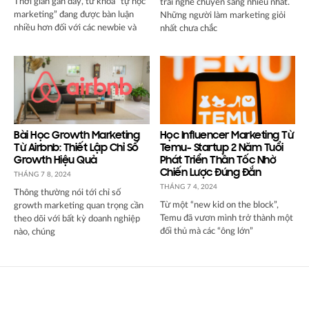
Thời gian gần đây, từ khoá “tự học
trái nghề chuyển sang nhiều nhất.
marketing” đang được bàn luận
Những người làm marketing giỏi
nhiều hơn đối với các newbie và
nhất chưa chắc
Bài Học Growth Marketing
Học Influencer Marketing Từ
Từ Airbnb: Thiết Lập Chỉ Số
Temu- Startup 2 Năm Tuổi
Growth Hiệu Quả
Phát Triển Thần Tốc Nhờ
Chiến Lược Đúng Đắn
THÁNG 7 8, 2024
THÁNG 7 4, 2024
Thông thường nói tới chỉ số
Từ một “new kid on the block”,
growth marketing quan trọng cần
Temu đã vươn mình trở thành một
theo dõi với bất kỳ doanh nghiệp
đối thủ mà các “ông lớn”
nào, chúng