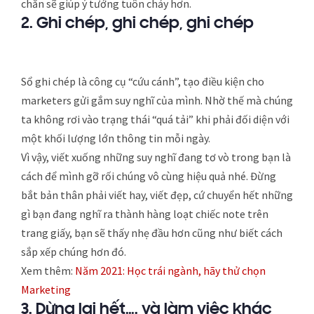
chắn sẽ giúp ý tưởng tuôn chảy hơn.
2. Ghi chép, ghi chép, ghi chép
Sổ ghi chép là công cụ “cứu cánh”, tạo điều kiện cho
marketers gửi gắm suy nghĩ của mình. Nhờ thế mà chúng
ta không rơi vào trạng thái “quá tải” khi phải đối diện với
một khối lượng lớn thông tin mỗi ngày.
Vì vậy, viết xuống những suy nghĩ đang tơ vò trong bạn là
cách để mình gỡ rối chúng vô cùng hiệu quả nhé. Đừng
bắt bản thân phải viết hay, viết đẹp, cứ chuyển hết những
gì bạn đang nghĩ ra thành hàng loạt chiếc note trên
trang giấy, bạn sẽ thấy nhẹ đầu hơn cũng như biết cách
sắp xếp chúng hơn đó.
Xem thêm:
Năm 2021: Học trái ngành, hãy thử chọn
Marketing
3. Dừng lại hết…. và làm việc khác