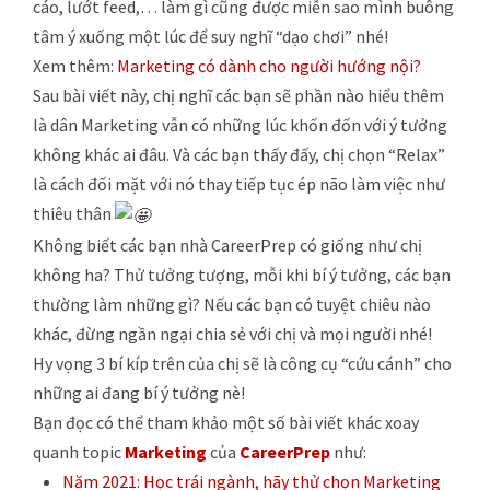
cáo, lướt feed,… làm gì cũng được miễn sao mình buông
tâm ý xuống một lúc để suy nghĩ “dạo chơi” nhé!
Xem thêm:
Marketing có dành cho người hướng nội?
Sau bài viết này, chị nghĩ các bạn sẽ phần nào hiểu thêm
là dân Marketing vẫn có những lúc khốn đốn với ý tưởng
không khác ai đâu. Và các bạn thấy đấy, chị chọn “Relax”
là cách đối mặt với nó thay tiếp tục ép não làm việc như
thiêu thân
Không biết các bạn nhà CareerPrep có giống như chị
không ha? Thử tưởng tượng, mỗi khi bí ý tưởng, các bạn
thường làm những gì? Nếu các bạn có tuyệt chiêu nào
khác, đừng ngần ngại chia sẻ với chị và mọi người nhé!
Hy vọng 3 bí kíp trên của chị sẽ là công cụ “cứu cánh” cho
những ai đang bí ý tưởng nè!
Bạn đọc có thể tham khảo một số bài viết khác xoay
quanh topic
Marketing
của
CareerPrep
như:
Năm 2021: Học trái ngành, hãy thử chọn Marketing