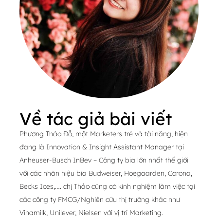
Về tác giả bài viết
Phương Thảo Đỗ, một Marketers trẻ và tài năng, hiện
đang là Innovation & Insight Assistant Manager tại
Anheuser-Busch InBev – Công ty bia lớn nhất thế giới
với các nhãn hiệu bia Budweiser, Hoegaarden, Corona,
Becks Ices,…. chị Thảo cũng có kinh nghiệm làm việc tại
các công ty FMCG/Nghiên cứu thị trường khác như
Vinamilk, Unilever, Nielsen với vị trí Marketing.