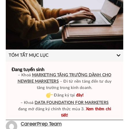
TÓM TẮT MỤC LỤC
Đang tuyển sinh
– Khoá
MARKETING TĂNG TRƯỞNG DÀNH CHO
NEWBIE MARKETERS
– Đi từ nền tảng đến tư duy
tăng trưởng trong kinh doanh.
Đăng ký tại
đây!
– Khoá
DATA FOUNDATION FOR MARKETERS
đang mở đăng ký chính thức mùa 3.
Xem thêm chi
tiết!
CareerPrep Team