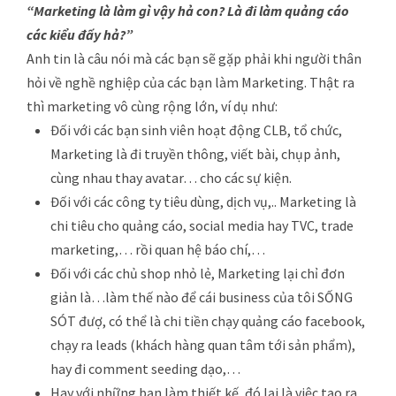
“Marketing là làm gì vậy hả con? Là đi làm quảng cáo
các kiểu đấy hả?”
Anh tin là câu nói mà các bạn sẽ gặp phải khi người thân
hỏi về nghề nghiệp của các bạn làm Marketing. Thật ra
thì marketing vô cùng rộng lớn, ví dụ như:
Đối với các bạn sinh viên hoạt động CLB, tổ chức,
Marketing là đi truyền thông, viết bài, chụp ảnh,
cùng nhau thay avatar… cho các sự kiện.
Đối với các công ty tiêu dùng, dịch vụ,.. Marketing là
chi tiêu cho quảng cáo, social media hay TVC, trade
marketing,… rồi quan hệ báo chí,…
Đối với các chủ shop nhỏ lẻ, Marketing lại chỉ đơn
giản là…làm thế nào để cái business của tôi SỐNG
SÓT đượ, có thể là chi tiền chạy quảng cáo facebook,
chạy ra leads (khách hàng quan tâm tới sản phẩm),
hay đi comment seeding dạo,…
Hay với những bạn làm thiết kế, đó lại là việc tạo ra