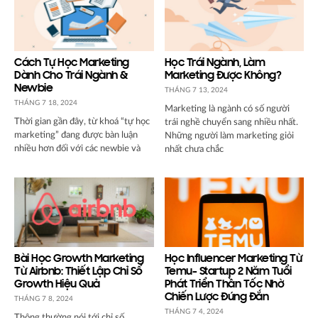
Cách Tự Học Marketing
Học Trái Ngành, Làm
Dành Cho Trái Ngành &
Marketing Được Không?
Newbie
THÁNG 7 13, 2024
THÁNG 7 18, 2024
Marketing là ngành có số người
Thời gian gần đây, từ khoá “tự học
trái nghề chuyển sang nhiều nhất.
marketing” đang được bàn luận
Những người làm marketing giỏi
nhiều hơn đối với các newbie và
nhất chưa chắc
Bài Học Growth Marketing
Học Influencer Marketing Từ
Từ Airbnb: Thiết Lập Chỉ Số
Temu- Startup 2 Năm Tuổi
Growth Hiệu Quả
Phát Triển Thần Tốc Nhờ
Chiến Lược Đúng Đắn
THÁNG 7 8, 2024
THÁNG 7 4, 2024
Thông thường nói tới chỉ số