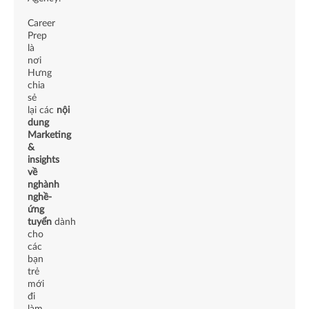
Career
Prep
là
nơi
Hưng
chia
sẻ
lại các
nội
dung
Marketing
&
insights
về
nghành
nghề-
ứng
tuyển
dành
cho
các
bạn
trẻ
mới
đi
làm