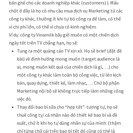
bán ghế cho các doanh nghiệp khác (customers) ). Mấu
chốt ở đây là họ có nhu cầu mua dịch vụ Marketing từ các
công ty khác, thường ít khi tự bỏ công ra để làm, có thể
vì chi phí lớn, có thể vì chưa có kinh nghiệm.
Ví dụ: công ty Vinamilk bây giờ muốn có một chiến dịch
ngày tết trên TV chẳng hạn, họ sẽ:
Tung ra một quảng cáo TV xịn xò. Họ sẽ brief (đặt đề
bài) về định hướng mong muốn (target audience là
ai, mong muốn kết quả của chiến dịch là gì,….) cho
một công ty khác làm toàn bộ công việc, từ lên kịch
bản, quay dựng, thiết kế, làm nhạc,…. Chứ bộ phận
Marketing nội bộ sẽ không trực tiếp làm những công
việc đó.
Thay đổi bao bì sữa cho “hợp tết”: tương tự, họ sẽ
thuê công ty/ cá nhân nào đó thiết kế bao bì và đề
xuất, chứ ít khi họ tự dùng nhân sự của mình. (thậm
chí từng chữ cái trên bao bì tết đó cũng có thể là