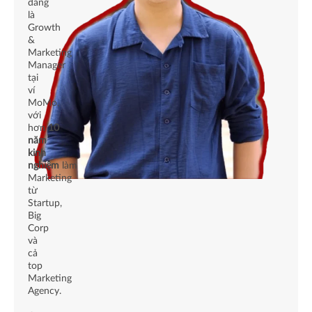
đang
là
Growth
&
Marketing
Manager
tại
ví
MoMo,
với
hơn
10
năm
kinh
nghiệm
làm
Marketing
từ
Startup,
Big
Corp
và
cả
top
Marketing
Agency.