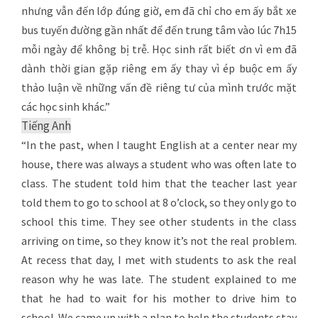
nhưng vẫn đến lớp đúng giờ, em đã chỉ cho em ấy bắt xe
bus tuyến đường gần nhất để đến trung tâm vào lúc 7h15
mỗi ngày để không bị trễ. Học sinh rất biết ơn vì em đã
dành thời gian gặp riêng em ấy thay vì ép buộc em ấy
thảo luận về những vấn đề riêng tư của mình trước mặt
các học sinh khác.”
Tiếng Anh
“In the past, when I taught English at a center near my
house, there was always a student who was often late to
class. The student told him that the teacher last year
told them to go to school at 8 o’clock, so they only go to
school this time. They see other students in the class
arriving on time, so they know it’s not the real problem.
At recess that day, I met with students to ask the real
reason why he was late. The student explained to me
that he had to wait for his mother to drive him to
school. We came up with a plan to help the students stay