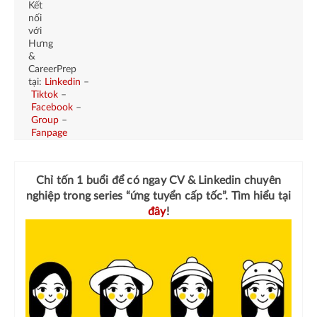
Kết
nối
với
Hưng
&
CareerPrep
tại:
Linkedin
–
Tiktok
–
Facebook
–
Group
–
Fanpage
Chỉ tốn 1 buổi để có ngay
CV & Linkedin chuyên
nghiệp
trong series “ứng tuyển cấp tốc”. Tìm hiểu tại
đây
!