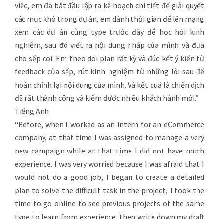
việc, em đã bắt đầu lập ra kệ hoạch chi tiết để giải quyết
các mục khó trong dự án, em dành thời gian để lên mạng
xem các dự án cùng type trước đây để học hỏi kinh
nghiệm, sau đó viết ra nội dung nháp của mình và đưa
cho sếp coi. Em theo dõi plan rất kỳ và đúc kết ý kiến từ
feedback của sếp, rút kinh nghiệm từ những lỗi sau để
hoàn chỉnh lại nội dung của mình. Và kết quả là chiến dịch
đã rất thành công và kiếm được nhiều khách hành mới.”
Tiếng Anh
“Before, when I worked as an intern for an eCommerce
company, at that time I was assigned to manage a very
new campaign while at that time I did not have much
experience. I was very worried because I was afraid that I
would not do a good job, I began to create a detailed
plan to solve the difficult task in the project, I took the
time to go online to see previous projects of the same
type to learn from experience, then write down my draft