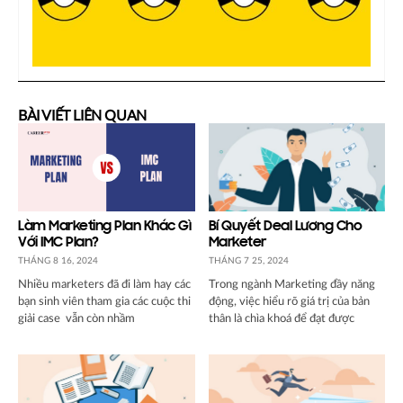
BÀI VIẾT LIÊN QUAN
Làm Marketing Plan Khác Gì
Bí Quyết Deal Lương Cho
Với IMC Plan?
Marketer
THÁNG 8 16, 2024
THÁNG 7 25, 2024
Nhiều marketers đã đi làm hay các
Trong ngành Marketing đầy năng
bạn sinh viên tham gia các cuộc thi
động, việc hiểu rõ giá trị của bản
giải case vẫn còn nhầm
thân là chìa khoá để đạt được