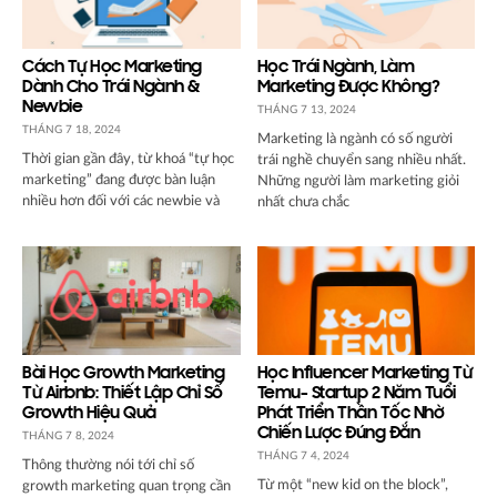
Cách Tự Học Marketing
Học Trái Ngành, Làm
Dành Cho Trái Ngành &
Marketing Được Không?
Newbie
THÁNG 7 13, 2024
THÁNG 7 18, 2024
Marketing là ngành có số người
Thời gian gần đây, từ khoá “tự học
trái nghề chuyển sang nhiều nhất.
marketing” đang được bàn luận
Những người làm marketing giỏi
nhiều hơn đối với các newbie và
nhất chưa chắc
Bài Học Growth Marketing
Học Influencer Marketing Từ
Từ Airbnb: Thiết Lập Chỉ Số
Temu- Startup 2 Năm Tuổi
Growth Hiệu Quả
Phát Triển Thần Tốc Nhờ
Chiến Lược Đúng Đắn
THÁNG 7 8, 2024
THÁNG 7 4, 2024
Thông thường nói tới chỉ số
Từ một “new kid on the block”,
growth marketing quan trọng cần