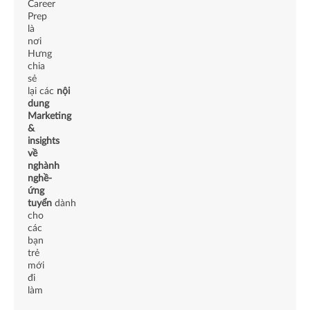
Career
Prep
là
nơi
Hưng
chia
sẻ
lại các
nội
dung
Marketing
&
insights
về
nghành
nghề-
ứng
tuyển
dành
cho
các
bạn
trẻ
mới
đi
làm