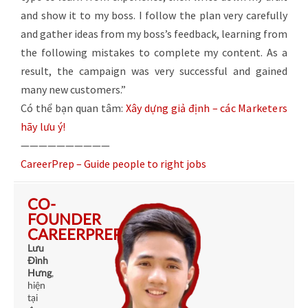
and show it to my boss. I follow the plan very carefully
and gather ideas from my boss’s feedback, learning from
the following mistakes to complete my content. As a
result, the campaign was very successful and gained
many new customers.”
Có thể bạn quan tâm:
Xây dựng giả định – các Marketers
hãy lưu ý!
——————————
CareerPrep – Guide people to right jobs
CO-
FOUNDER
CAREERPREP
Lưu
Đình
Hưng
,
hiện
tại