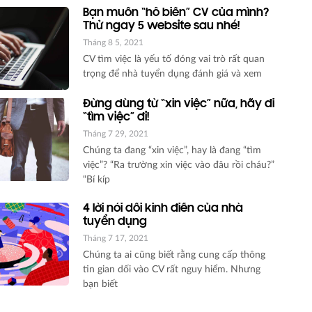
Bạn muốn “hô biến” CV của mình?
Thử ngay 5 website sau nhé!
Tháng 8 5, 2021
CV tìm việc là yếu tố đóng vai trò rất quan
trọng để nhà tuyển dụng đánh giá và xem
Đừng dùng từ “xin việc” nữa, hãy đi
“tìm việc” đi!
Tháng 7 29, 2021
Chúng ta đang “xin việc”, hay là đang “tìm
việc”? “Ra trường xin việc vào đâu rồi cháu?”
“Bí kíp
4 lời nói dối kinh điển của nhà
tuyển dụng
Tháng 7 17, 2021
Chúng ta ai cũng biết rằng cung cấp thông
tin gian dối vào CV rất nguy hiểm. Nhưng
bạn biết