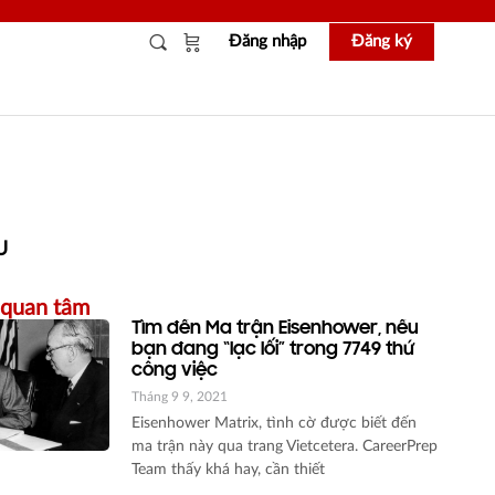
Đăng nhập
Đăng ký
U
 quan tâm
Tìm đến Ma trận Eisenhower, nếu
bạn đang “lạc lối” trong 7749 thứ
công việc
Tháng 9 9, 2021
Eisenhower Matrix, tình cờ được biết đến
ma trận này qua trang Vietcetera. CareerPrep
Team thấy khá hay, cần thiết