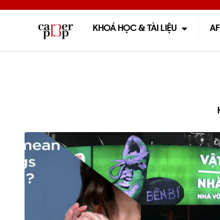
KHOÁ HỌC & TÀI LIỆU
AF