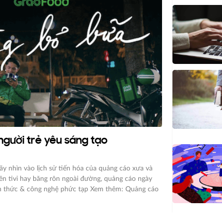
người trẻ yêu sáng tạo
y nhìn vào lịch sử tiến hóa của quảng cáo xưa và
ên tivi hay băng rôn ngoài đường, quảng cáo ngày
ình thức & công nghệ phức tạp Xem thêm: Quảng cáo