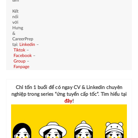
làm
Kết
nối
với
Hưng
&
CareerPrep
tại:
Linkedin
–
Tiktok
–
Facebook
–
Group
–
Fanpage
Chỉ tốn 1 buổi để có ngay
CV & Linkedin chuyên
nghiệp
trong series “ứng tuyển cấp tốc”. Tìm hiểu tại
đây
!