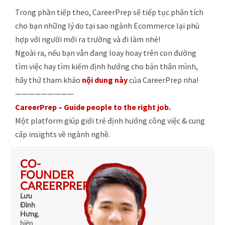
Trong phần tiếp theo, CareerPrep sẽ tiếp tục phân tích
cho bạn những lý do tại sao ngành Ecommerce lại phù
hợp với người mới ra trường và đi làm nhé!
Ngoài ra, nếu bạn vẫn đang loay hoay trên con đường
tìm việc hay tìm kiếm định hướng cho bản thân mình,
hãy thử tham khảo
nội dung này
của CareerPrep nha!
—————————
CareerPrep – Guide people to the right job.
Một platform giúp giới trẻ định hướng công việc & cung
cấp insights về ngành nghề.
CO-
FOUNDER
CAREERPREP
Lưu
Đình
Hưng
,
hiện