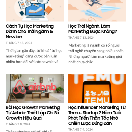
Cách Tự Học Marketing
Học Trái Ngành, Làm
Dành Cho Trái Ngành &
Marketing Được Không?
Newbie
THÁNG 7 13, 2024
THÁNG 7 18, 2024
Marketing là ngành có số người
Thời gian gần đây, từ khoá “tự học
trái nghề chuyển sang nhiều nhất.
marketing” đang được bàn luận
Những người làm marketing giỏi
nhiều hơn đối với các newbie và
nhất chưa chắc
Bài Học Growth Marketing
Học Influencer Marketing Từ
Từ Airbnb: Thiết Lập Chỉ Số
Temu- Startup 2 Năm Tuổi
Growth Hiệu Quả
Phát Triển Thần Tốc Nhờ
Chiến Lược Đúng Đắn
THÁNG 7 8, 2024
THÁNG 7 4, 2024