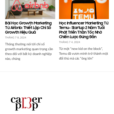
Bài Học Growth Marketing
Học Influencer Marketing Từ
Từ Airbnb: Thiết Lập Chỉ Số
Temu- Startup 2 Năm Tuổi
Growth Hiệu Quả
Phát Triển Thần Tốc Nhờ
Chiến Lược Đúng Đắn
THÁNG 7 8, 2024
THÁNG 7 4, 2024
Thông thường nói tới chỉ số
Từ một “new kid on the block”,
growth marketing quan trọng cần
Temu đã vươn mình trở thành một
theo dõi với bất kỳ doanh nghiệp
đối thủ mà các “ông lớn”
nào, chúng