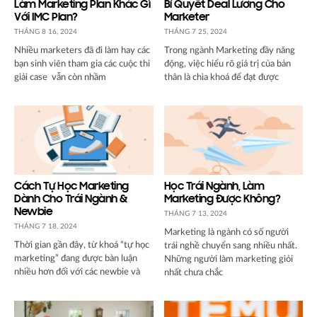
Làm Marketing Plan Khác Gì
Bí Quyết Deal Lương Cho
Với IMC Plan?
Marketer
THÁNG 8 16, 2024
THÁNG 7 25, 2024
Nhiều marketers đã đi làm hay các
Trong ngành Marketing đầy năng
bạn sinh viên tham gia các cuộc thi
động, việc hiểu rõ giá trị của bản
giải case vẫn còn nhầm
thân là chìa khoá để đạt được
Cách Tự Học Marketing
Học Trái Ngành, Làm
Dành Cho Trái Ngành &
Marketing Được Không?
Newbie
THÁNG 7 13, 2024
THÁNG 7 18, 2024
Marketing là ngành có số người
Thời gian gần đây, từ khoá “tự học
trái nghề chuyển sang nhiều nhất.
marketing” đang được bàn luận
Những người làm marketing giỏi
nhiều hơn đối với các newbie và
nhất chưa chắc