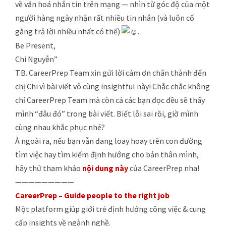
về văn hoá nhắn tin trên mạng — nhìn từ góc độ của một
người hàng ngày nhận rất nhiều tin nhắn (và luôn cố
gắng trả lời nhiều nhất có thể)
.
Be Present,
Chi Nguyễn”
T.B. CareerPrep Team xin gửi lời cám ơn chân thành đến
chị Chi vì bài viết vô cùng insightful này! Chắc chắc không
chỉ CareerPrep Team mà còn cả các bạn đọc đều sẽ thấy
mình “đâu đó” trong bài viết. Biết lỗi sai rồi, giờ mình
cùng nhau khắc phục nhé?
À ngoài ra, nếu bạn vẫn đang loay hoay trên con đường
tìm việc hay tìm kiếm định hướng cho bản thân mình,
hãy thử tham khảo
nội dung này
của CareerPrep nha!
—————————
CareerPrep – Guide people to the right job
Một platform giúp giới trẻ định hướng công việc & cung
cấp insights về ngành nghề.