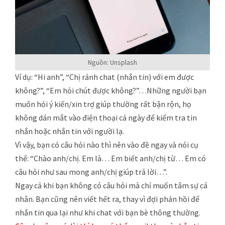
Nguồn: Unsplash
Ví dụ: “Hi anh”, “Chị rảnh chat (nhắn tin) với em được
không?”, “Em hỏi chút được không?”…Những người bạn
muốn hỏi ý kiến/xin trợ giúp thường rất bận rộn, họ
không dán mắt vào điện thoại cả ngày để kiểm tra tin
nhắn hoặc nhắn tin với người lạ.
Vì vậy, bạn có câu hỏi nào thì nên vào đề ngay và nói cụ
thể: “Chào anh/chị. Em là… Em biết anh/chị từ… Em có
câu hỏi như sau mong anh/chị giúp trả lời…”.
Ngay cả khi bạn không có câu hỏi mà chỉ muốn tâm sự cá
nhân. Bạn cũng nên viết hết ra, thay vì đợi phản hồi để
nhắn tin qua lại như khi chat với bạn bè thông thường.