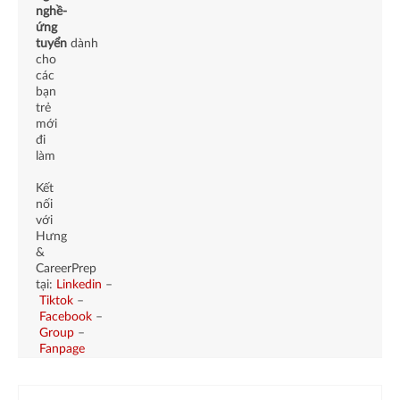
nghề-
ứng
tuyển
dành
cho
các
bạn
trẻ
mới
đi
làm
Kết
nối
với
Hưng
&
CareerPrep
tại:
Linkedin
–
Tiktok
–
Facebook
–
Group
–
Fanpage