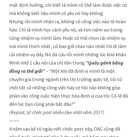
mất định hướng, chỉ biết là mình có thể làm được việc cơ
mà không biết liệu mình có yêu nó hay không.
Nhưng rồi mình nhận ra, không có công việc nào là hoàn
hảo. Chỉ là mình học cách yêu nó, và tìm niềm vui trong
từng nhiệm vụ mình làm. Hoặc có thể chọn cái nhiệm vụ
mà mình thích nhất, cứ bao giờ chán nản nhất thì đi làm
cái nhiệm vụ đấy. Nó đã cứu rỗi mình những lúc khó khăn.
Mình nhớ 1 câu nói của chị Vân trong
”Quảy gánh băng
đồng ra thế giới”
– “Một khi đã định vị mình là một
chuyên gia trong ngành trên thị trường quốc tế, tôi từ
chối tất cả những công việc hay cơ hội nào không góp
phần vào công cuộc hiện thực hóa định vị của tôi. Có lẽ đã
đến lúc bạn cũng phải bắt đầu?”
(Repost, từ chiếc post nhiều like nhất năm 2017)
——–
4 năm sau kể từ ngày viết chiếc post này, OAC cũng đã
gần 5 tuổi, mình thì gần 3 chục rồi, mà hôm nay chọn