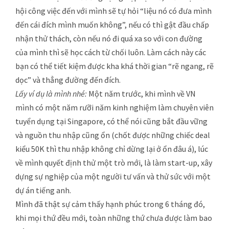
hội công việc đến với mình sẽ tự hỏi “liệu nó có đưa mình
đến cái đích mình muốn không”, nếu có thì gật đầu chấp
nhận thử thách, còn nếu nó đi quá xa so với con đường
của mình thì sẽ học cách từ chối luôn. Làm cách này các
bạn có thể tiết kiệm được kha khá thời gian “rẽ ngang, rẽ
dọc” và thẳng đường đến đích.
Lấy ví dụ là mình nhé:
Một năm trước, khi mình về VN
mình có một năm rưỡi năm kinh nghiệm làm chuyên viên
tuyển dụng tại Singapore, có thể nói cũng bắt đầu vững
và nguồn thu nhập cũng ổn (chốt được những chiếc deal
kiểu 50K thì thu nhập không chỉ dừng lại ở ổn đâu á), lúc
về mình quyết định thử một trò mới, là làm start-up, xây
dựng sự nghiệp của một người tư vấn và thử sức với một
dự án tiếng anh.
Mình đã thật sự cảm thấy hạnh phúc trong 6 tháng đó,
khi mọi thứ đều mới, toàn những thứ chưa được làm bao