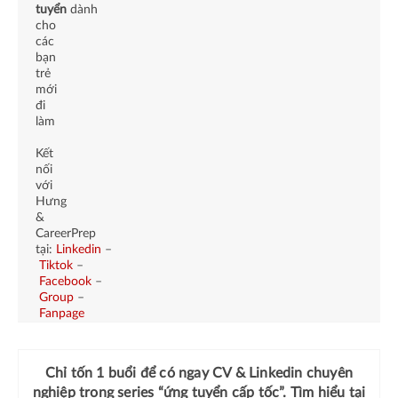
tuyển
dành
cho
các
bạn
trẻ
mới
đi
làm
Kết
nối
với
Hưng
&
CareerPrep
tại:
Linkedin
–
Tiktok
–
Facebook
–
Group
–
Fanpage
Chỉ tốn 1 buổi để có ngay
CV & Linkedin chuyên
nghiệp
trong series “ứng tuyển cấp tốc”. Tìm hiểu tại