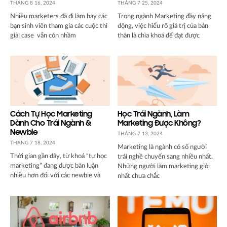
THÁNG 8 16, 2024
THÁNG 7 25, 2024
Nhiều marketers đã đi làm hay các
Trong ngành Marketing đầy năng
bạn sinh viên tham gia các cuộc thi
động, việc hiểu rõ giá trị của bản
giải case vẫn còn nhầm
thân là chìa khoá để đạt được
Cách Tự Học Marketing
Học Trái Ngành, Làm
Dành Cho Trái Ngành &
Marketing Được Không?
Newbie
THÁNG 7 13, 2024
THÁNG 7 18, 2024
Marketing là ngành có số người
Thời gian gần đây, từ khoá “tự học
trái nghề chuyển sang nhiều nhất.
marketing” đang được bàn luận
Những người làm marketing giỏi
nhiều hơn đối với các newbie và
nhất chưa chắc