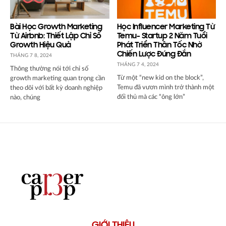
Bài Học Growth Marketing
Học Influencer Marketing Từ
Từ Airbnb: Thiết Lập Chỉ Số
Temu- Startup 2 Năm Tuổi
Growth Hiệu Quả
Phát Triển Thần Tốc Nhờ
Chiến Lược Đúng Đắn
THÁNG 7 8, 2024
THÁNG 7 4, 2024
Thông thường nói tới chỉ số
Từ một “new kid on the block”,
growth marketing quan trọng cần
Temu đã vươn mình trở thành một
theo dõi với bất kỳ doanh nghiệp
đối thủ mà các “ông lớn”
nào, chúng
GIỚI THIỆU