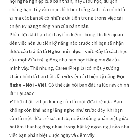
hội nghề nghiệp của bản thân, hay đi du học, du lịch
chẳng hạn. Tùy vào mục đích học tiếng Anh của mình là
gì mà các bạn sẽ có những ưu tiên trong trong việc cải
thiện kỹ năng tiếng Anh của bản thân.
Phần lớn khi bạn hỏi hay tìm kiếm thông tin liên quan
đến việc nên ưu tiên kỹ năng nào trước thì bạn sẽ nhận
được câu trả lời là
Nghe- nói- đọc – viết
. Đây là cách học
của một đứa trẻ, giống như bạn học tiếng mẹ đẻ của
mình vậy. Thế nhưng, CareerPrep lại có một ý tưởng
khác chính là bạn bắt đầu với việc cải thiện kỹ năng
Đọc –
Nghe – Nói – Viết
. Có thể câu hỏi bạn đặt ra lúc này chính
là “Tại sao?”
✔Thứ nhất, vì bạn không còn là một đứa trẻ nữa. Bạn
không còn khả năng lắng nghe như trước đây. Khi bạn
còn là một đứa trẻ sơ sinh bạn sẽ dễ dàng phân biệt giữa
hai âm thanh giống nhau trong bất kỳ ngôn ngữ nào như
việc bạn phân biệt được ngày và đêm vậy