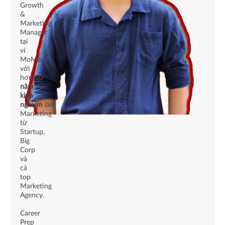
Growth
&
Marketing
Manager
tại
ví
MoMo,
với
hơn
10
năm
kinh
nghiệm
làm
Marketing
từ
Startup,
Big
Corp
và
cả
top
Marketing
Agency.
Career
Prep