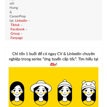
với
Hưng
&
CareerPrep
tại:
Linkedin
–
Tiktok
–
Facebook
–
Group
–
Fanpage
Chỉ tốn 1 buổi để có ngay
CV & Linkedin chuyên
nghiệp
trong series “ứng tuyển cấp tốc”. Tìm hiểu tại
đây
!