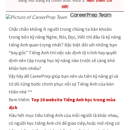
đang mở đăng ký chính thức mùa 3.
Xem thêm chi
tiết!
CareerPrep Team
Chắc chắn không ít người trong chúng ta băn khoăn:
trong bốn kỹ năng Nghe, Nói, Đọc, Viết thì đâu là kỹ năng
tiếng Anh quan trọng nhất? Đặc biệt đối với những bạn
“bay gốc” Tiếng Anh thì việc xác định lộ trình hay quyết
định nên tập trung học kỹ năng nào trước sẽ càng khó
khăn hơn nhiều?
Vậy hãy để CareePrep giúp bạn nên ưu tiên kỹ năng gì và
từ đó từng bước chinh phục nỗi sợ Tiếng Anh của bản
thân nhé ^^
Xem thêm:
Top 10 website Tiếng Anh học trong mùa
dịch
Hầu hết mục tiêu tiếng Anh của mỗi người là khác nhau,
có người học tiếng Anh chỉ để giao tiếp,hoặc mở rộng cơ