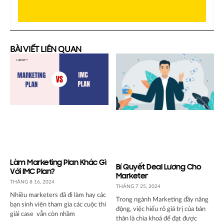
BÀI VIẾT LIÊN QUAN
Làm Marketing Plan Khác Gì
Bí Quyết Deal Lương Cho
Với IMC Plan?
Marketer
THÁNG 8 16, 2024
THÁNG 7 25, 2024
Nhiều marketers đã đi làm hay các
Trong ngành Marketing đầy năng
bạn sinh viên tham gia các cuộc thi
động, việc hiểu rõ giá trị của bản
giải case vẫn còn nhầm
thân là chìa khoá để đạt được