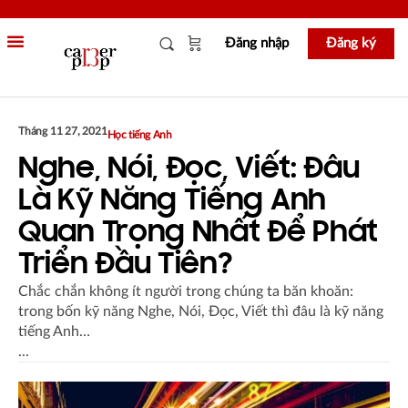
Đăng nhập
Đăng ký
KHOÁ HỌC & TÀI LIỆU
MỤC MENU
Tháng 11 27, 2021
Học tiếng Anh
Nghe, Nói, Đọc, Viết: Đâu
Là Kỹ Năng Tiếng Anh
Quan Trọng Nhất Để Phát
Triển Đầu Tiên?
Chắc chắn không ít người trong chúng ta băn khoăn:
trong bốn kỹ năng Nghe, Nói, Đọc, Viết thì đâu là kỹ năng
tiếng Anh…
...