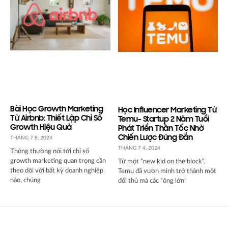
Bài Học Growth Marketing
Học Influencer Marketing Từ
Từ Airbnb: Thiết Lập Chỉ Số
Temu- Startup 2 Năm Tuổi
Growth Hiệu Quả
Phát Triển Thần Tốc Nhờ
Chiến Lược Đúng Đắn
THÁNG 7 8, 2024
THÁNG 7 4, 2024
Thông thường nói tới chỉ số
growth marketing quan trọng cần
Từ một “new kid on the block”,
theo dõi với bất kỳ doanh nghiệp
Temu đã vươn mình trở thành một
nào, chúng
đối thủ mà các “ông lớn”