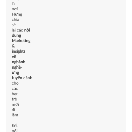
là
nơi
Hưng
chia
sẻ
lại các
nội
dung
Marketing
&
insights
về
nghành
nghề-
ứng
tuyển
dành
cho
các
bạn
trẻ
mới
đi
làm
Kết
nối