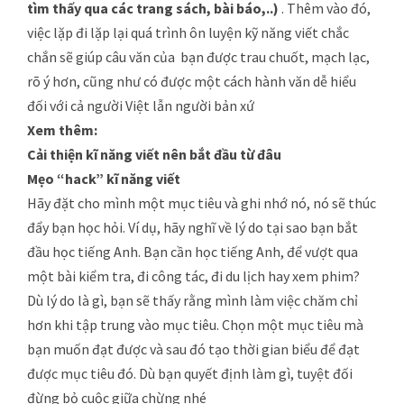
tìm thấy qua các trang sách, bài báo,..)
. Thêm vào đó,
việc lặp đi lặp lại quá trình ôn luyện kỹ năng viết chắc
chắn sẽ giúp câu văn của bạn được trau chuốt, mạch lạc,
rõ ý hơn, cũng như có được một cách hành văn dễ hiểu
đối với cả người Việt lẫn người bản xứ
Xem thêm:
Cải thiện kĩ năng viết nên bắt đầu từ đâu
Mẹo “hack” kĩ năng viết
Hãy đặt cho mình một mục tiêu và ghi nhớ nó, nó sẽ thúc
đẩy bạn học hỏi. Ví dụ, hãy nghĩ về lý do tại sao bạn bắt
đầu học tiếng Anh. Bạn cần học tiếng Anh, để vượt qua
một bài kiểm tra, đi công tác, đi du lịch hay xem phim?
Dù lý do là gì, bạn sẽ thấy rằng mình làm việc chăm chỉ
hơn khi tập trung vào mục tiêu. Chọn một mục tiêu mà
bạn muốn đạt được và sau đó tạo thời gian biểu để đạt
được mục tiêu đó. Dù bạn quyết định làm gì, tuyệt đối
đừng bỏ cuộc giữa chừng nhé