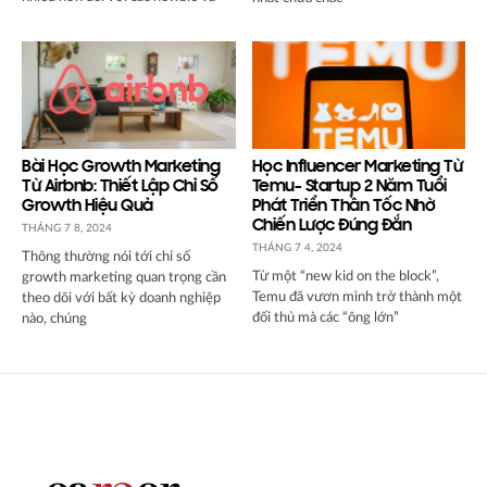
Bài Học Growth Marketing
Học Influencer Marketing Từ
Từ Airbnb: Thiết Lập Chỉ Số
Temu- Startup 2 Năm Tuổi
Growth Hiệu Quả
Phát Triển Thần Tốc Nhờ
Chiến Lược Đúng Đắn
THÁNG 7 8, 2024
THÁNG 7 4, 2024
Thông thường nói tới chỉ số
Từ một “new kid on the block”,
growth marketing quan trọng cần
Temu đã vươn mình trở thành một
theo dõi với bất kỳ doanh nghiệp
đối thủ mà các “ông lớn”
nào, chúng