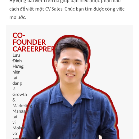
Hy vọng bài viết trên đã giúp bạn hiểu được phần nào
cách để viết một CV Sales. Chúc bạn tìm được công việc
mơ ước.
CO-
FOUNDER
CAREERPREP
Lưu
Đình
Hưng
,
hiện
tại
đang
là
Growth
&
Marketing
Manager
tại
ví
MoMo,
với