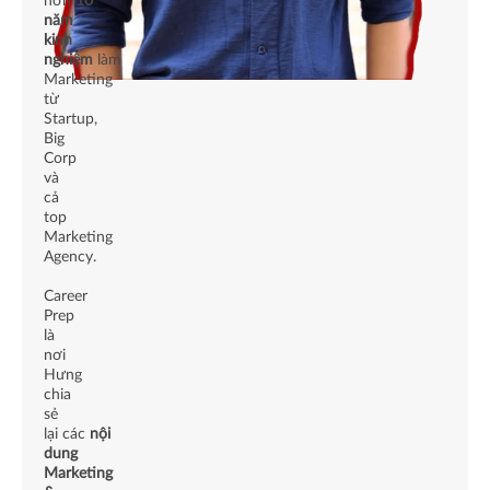
hơn
10
năm
kinh
nghiệm
làm
Marketing
từ
Startup,
Big
Corp
và
cả
top
Marketing
Agency.
Career
Prep
là
nơi
Hưng
chia
sẻ
lại các
nội
dung
Marketing