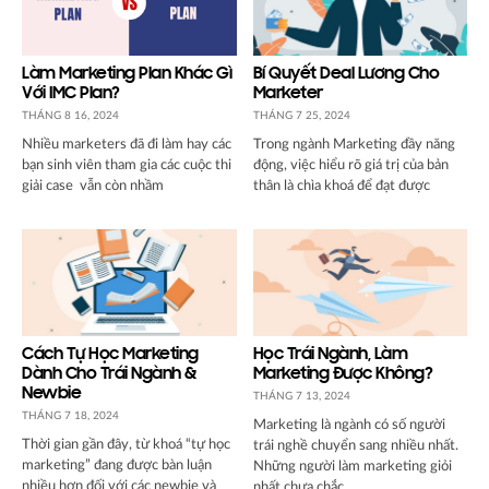
Làm Marketing Plan Khác Gì
Bí Quyết Deal Lương Cho
Với IMC Plan?
Marketer
THÁNG 8 16, 2024
THÁNG 7 25, 2024
Nhiều marketers đã đi làm hay các
Trong ngành Marketing đầy năng
bạn sinh viên tham gia các cuộc thi
động, việc hiểu rõ giá trị của bản
giải case vẫn còn nhầm
thân là chìa khoá để đạt được
Cách Tự Học Marketing
Học Trái Ngành, Làm
Dành Cho Trái Ngành &
Marketing Được Không?
Newbie
THÁNG 7 13, 2024
THÁNG 7 18, 2024
Marketing là ngành có số người
Thời gian gần đây, từ khoá “tự học
trái nghề chuyển sang nhiều nhất.
marketing” đang được bàn luận
Những người làm marketing giỏi
nhiều hơn đối với các newbie và
nhất chưa chắc