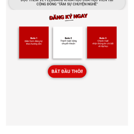
CỘNG ĐỒNG "TÂM SỰ CHUYỆN NGHỀ"
BẮT ĐẦU THÔI!