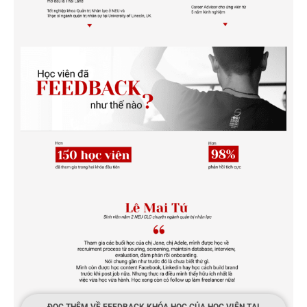
ĐỌC THÊM VỀ FEEDBACK KHÓA HỌC CỦA HỌC VIÊN TẠI