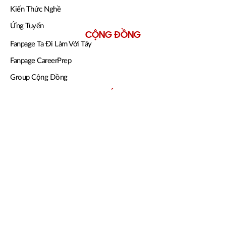
Kiến Thức Nghề
Ứng Tuyển
CỘNG ĐỒNG
Fanpage Ta Đi Làm Với Tây
Fanpage CareerPrep
Group Cộng Đồng
KHOÁ HỌC
Ứng Tuyển Cấp Tốc
Data Foundation For Marketers
Mentoring 1-1
Tổng Quan Định Hướng Nghề Nghiệp
ĐIỀU KHOẢN
Chính Sách Cookie
Điều Khoản & Điều Kiện
Chính Sách Bảo Mật
TƯ VẤN KHOÁ HỌC