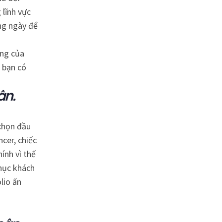
 lĩnh vực
ng ngày để
ăng của
o bạn có
ân.
 chọn đầu
ncer, chiếc
ính vì thế
hục khách
lio ấn