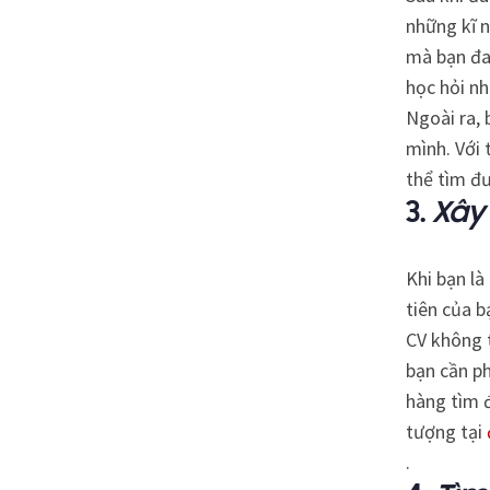
những kĩ 
mà bạn đa
học hỏi nh
Ngoài ra,
mình. Với 
thể tìm đ
3.
Xây
Khi bạn là
tiên của b
CV không t
bạn cần p
hàng tìm đ
tượng tại
.