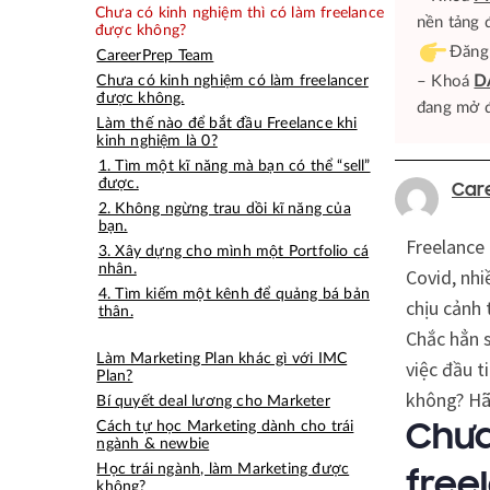
Chưa có kinh nghiệm thì có làm freelance
nền tảng 
được không?
Đăng
CareerPrep Team
Chưa có kinh nghiệm có làm freelancer
– Khoá
D
được không.
đang mở đ
Làm thế nào để bắt đầu Freelance khi
kinh nghiệm là 0?
1. Tìm một kĩ năng mà bạn có thể “sell”
được.
Car
2. Không ngừng trau dồi kĩ năng của
bạn.
Freelance 
3. Xây dựng cho mình một Portfolio cá
nhân.
Covid, nh
4. Tìm kiếm một kênh để quảng bá bản
chịu cảnh 
thân.
Chắc hẳn s
Làm Marketing Plan khác gì với IMC
việc đầu t
Plan?
không? Hãy
Bí quyết deal lương cho Marketer
Cách tự học Marketing dành cho trái
Chưa
ngành & newbie
Học trái ngành, làm Marketing được
free
không?