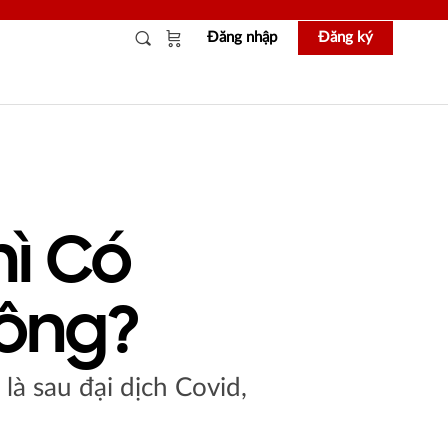
Đăng nhập
Đăng ký
ì Có
hông?
 là sau đại dịch Covid,