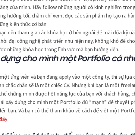
năng của mình. Hãy follow những người có kinh nghiệm trong
ng hướng tới, chăm chỉ xem, đọc các sản phẩm họ tạo ra hà
ững kiến thức cơ bản.
 bạn nên tham gia các khóa học ở bên ngoài để mài dũa kỹ n
thời đại công nghệ phát triển như hiện nay, không khó để ch
ược những khóa học trong lĩnh vực mà bạn hướng đến.
 dựng cho mình một Portfolio cá nh
 một ứng viên và bạn đang apply vào một công ty, thì sự lựa
ạn chắc chắn sẽ là một chiếc CV. Nhưng khi bạn là một freela
hể chứng minh được hết năng lực của bạn với khách hàng, ch
hải xây dựng cho mình một Portfolio đủ “mạnh” để thuyết p
ến bạn. Và bạn có thể tham khảo về cách để viết một Portfo
đây