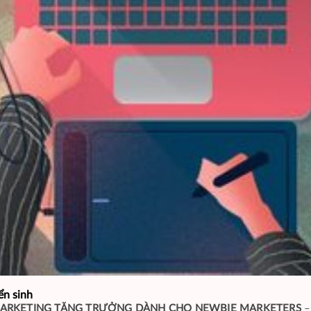
ển sinh
ARKETING TĂNG TRƯỞNG DÀNH CHO NEWBIE MARKETERS
–