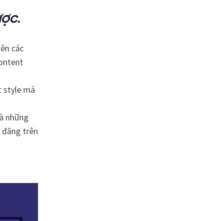
ược.
lên các
content
t style mà
là những
à đăng trên