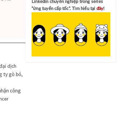
Linkedin chuyên nghiệp
trong series
“ứng tuyển cấp tốc”. Tìm hiểu tại
đây
!
đại dịch
 ty gò bó,
 nhận công
ncer