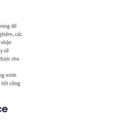
ining để
nghiệm, các
n nhận
y sẽ
 được cho
ứng minh
h tốt công
ce