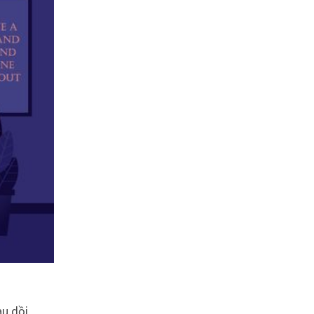
au dồi