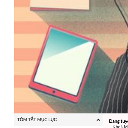
TÓM TẮT MỤC LỤC
Đang tuy
– Khoá
M