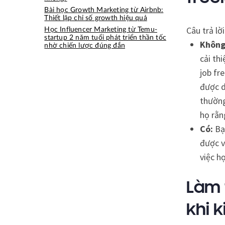
Bài học Growth Marketing từ Airbnb:
Thiết lập chỉ số growth hiệu quả
Câu trả lờ
Học Influencer Marketing từ Temu-
startup 2 năm tuổi phát triển thần tốc
Không
nhờ chiến lược đúng đắn
cải th
job fr
được d
thường
họ rằn
Có:
Bạ
được v
việc h
Làm 
khi 