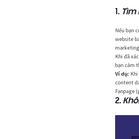
1.
Tìm 
Nếu bạn có
website bá
marketing
Khi đã xá
bạn cảm t
Ví dụ:
Khi
content dạ
Fanpage (
2.
Khô