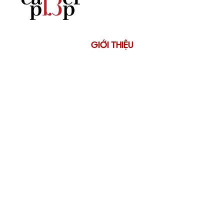
GIỚI THIỆU
Về CareerPrep
Tài Liệu & Công Cụ
Kiến Thức Nghề
Ứng Tuyển
CỘNG ĐỒNG
Fanpage Ta Đi Làm Với Tây
Fanpage CareerPrep
Group Cộng Đồng
KHOÁ HỌC
Ứng Tuyển Cấp Tốc
Data Foundation For Marketers
Mentoring 1-1