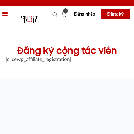
1
Đăng nhập
Đăng ký
Đăng ký cộng tác viên
[slicewp_affiliate_registration]