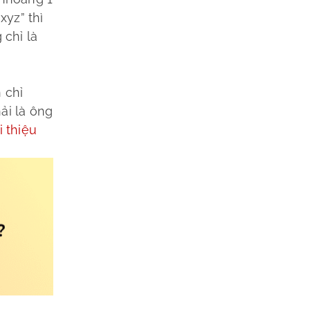
xyz” thì
 chỉ là
 chỉ
ải là ông
i thiệu