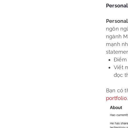
Personal
Persona
ngôn ngữ
ngành Ma
mạnh nhấ
statemen
Điểm 
Viết 
đọc t
Bạn có t
portfolio
.