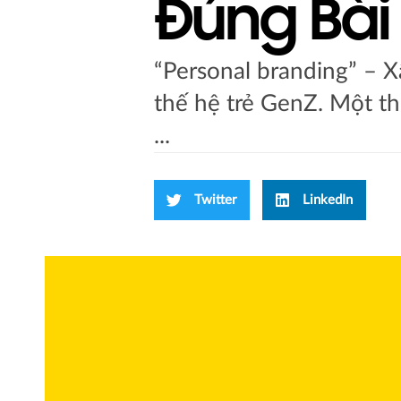
Đúng Bài 
“Personal branding” – X
thế hệ trẻ GenZ. Một t
...
Twitter
LinkedIn