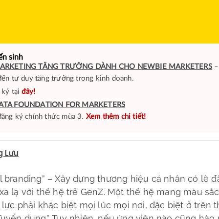
ển sinh
ARKETING TĂNG TRƯỞNG DÀNH CHO NEWBIE MARKETERS
–
đến tư duy tăng trưởng trong kinh doanh.
 ký tại
đây!
ATA FOUNDATION FOR MARKETERS
ăng ký chính thức mùa 3.
Xem thêm chi tiết!
g Lưu
l branding” – Xây dựng thương hiệu cá nhân có lẽ 
xa lạ với thế hệ trẻ GenZ. Một thế hệ mang màu sắ
 lực phải khác biệt mọi lúc mọi nơi, đặc biệt ở trên 
Tuyển dụng”. Tuy nhiên, nếu ứng viên nào cũng hào