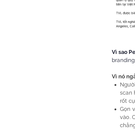
Vì sao P
branding
Vì nó ng
Người
scan 
rốt cụ
Gọn v
vào. 
chẳng