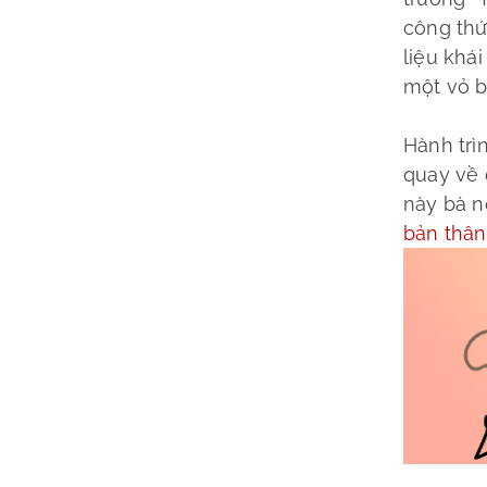
công thứ
liệu khá
một vỏ b
Hành trì
quay về c
này bà n
bản thâ