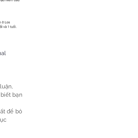
al
luận,
 biết bạn
hất để bỏ
cục