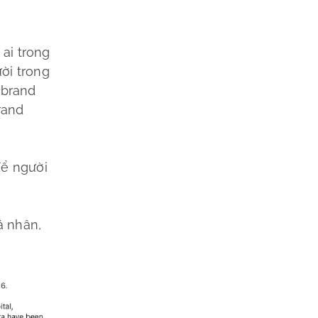
 ai trong
ời trong
 brand
rand
để người
á nhân,