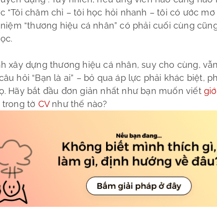
c “Tôi chăm chỉ – tôi học hỏi nhanh – tôi có ước mơ 
i niệm “thương hiệu cá nhân” có phải cuối cùng cũng
ọc.
nh xây dựng thương hiệu cá nhân, suy cho cùng, vẫn
âu hỏi “Bạn là ai” – bỏ qua áp lực phải khác biệt, ph
ọ. Hãy bắt đầu đơn giản nhất như bạn muốn viết
giớ
n
trong tờ
CV
như thế nào?