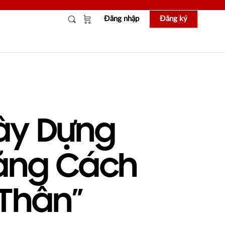
Đăng nhập
Đăng ký
Xây Dựng
ằng Cách
 Thân”