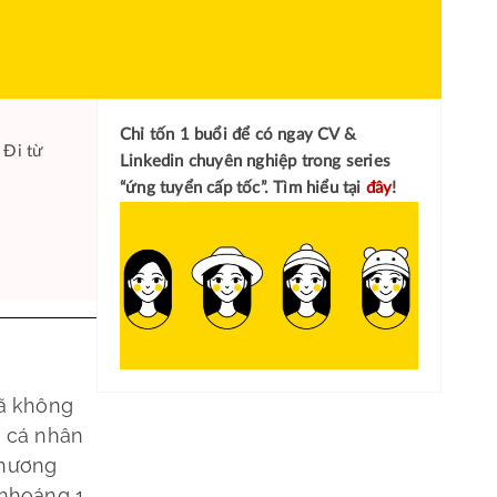
Chỉ tốn 1 buổi để có ngay
CV &
 Đi từ
Linkedin chuyên nghiệp
trong series
“ứng tuyển cấp tốc”. Tìm hiểu tại
đây
!
đã không
c cá nhân
thương
 nhoáng 1