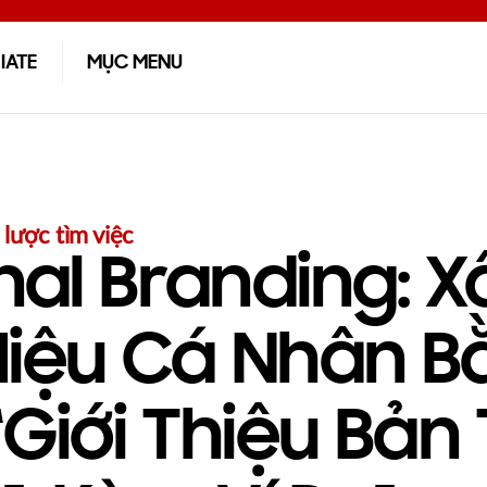
LIATE
MỤC MENU
 lược tìm việc
onal Branding: 
iệu Cá Nhân B
 “giới Thiệu Bản