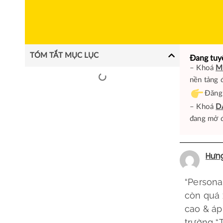
TÓM TẮT MỤC LỤC
Đang tuy
– Khoá
M
nền tảng 
Đăng
– Khoá
D
đang mở đ
Hưn
“Persona
còn quá 
cao & áp
trường “