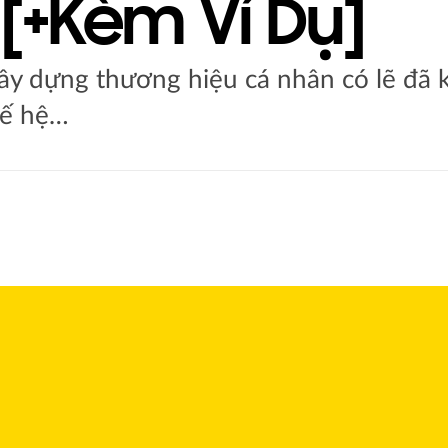
[+kèm Ví Dụ]
ây dựng thương hiệu cá nhân có lẽ đã k
hế hệ…