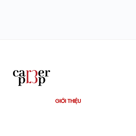
GIỚI THIỆU
Về CareerPrep
Tài Liệu & Công Cụ
Kiến Thức Nghề